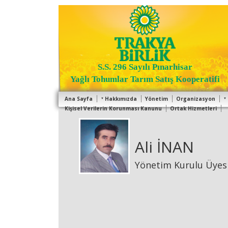
S.S. 296 Sayılı Pınarhisar
Yağlı Tohumlar Tarım Satış Kooperatifi
Ana Sayfa
Hakkımızda
Yönetim
Organizasyon
Kişisel Verilerin Korunması Kanunu
Ortak Hizmetleri
Ali İNAN
Yönetim Kurulu Üyes