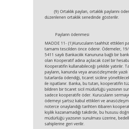
(9) Ortaklık payları, ortaklık paylarını ödem
düzenlenen ortaklık senedinde gösterilir.
Payların ödenmesi
MADDE 11- (1)Kurucuların taahhüt ettikleri pa
tamamı tescilden önce ödenir. Ödemeler, 19/1
5411 sayılı Bankacılık Kanununa bağlı bir ban
olan Kooperatif adına açılacak özel bir hesab
Kooperatifin kullanabileceği şekilde yatırılır. 
payların, kanunda veya anasözleşmede yazılı 
tutarlarda ödendiği, ticaret siciline yöneltile
ile ispatlanır. Banka, bu tutarı, kooperatifin tüz
bildiren bir ticaret sicil müdürlüğü yazısının s
sadece kooperatife öder. Kurucuların serma
ödemeyi şartsız kabul ettikleri ve anasözleşm
noterce onaylandığı tarihten itibaren kooperat
kişilik kazanamadığı takdirde, bu hususu doğrul
müdürlüğü yazısının sunulması üzerine, bedel
sahiplerine geri verilir.