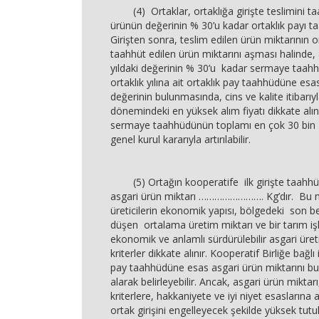
(4) Ortaklar, ortaklığa girişte teslimini taa
ürünün değerinin % 30’u kadar ortaklık payı 
Girişten sonra, teslim edilen ürün miktarının or
taahhüt edilen ürün miktarını aşması halinde, a
yıldaki değerinin % 30’u kadar sermaye taahhüdü
ortaklık yılına ait ortaklık pay taahhüdüne es
değerinin bulunmasında, cins ve kalite itibarıy
dönemindeki en yüksek alım fiyatı dikkate alını
sermaye taahhüdünün toplamı en çok 30 bin TL
genel kurul kararıyla artırılabilir.
(5) Ortağın kooperatife ilk girişte taahhü
asgari ürün miktarı ……………………. Kg’dır. Bu mi
üreticilerin ekonomik yapısı, bölgedeki son beş
düşen ortalama üretim miktarı ve bir tarım iş
ekonomik ve anlamlı sürdürülebilir asgari üret
kriterler dikkate alınır. Kooperatif Birliğe bağlı i
pay taahhüdüne esas asgari ürün miktarını bu k
alarak belirleyebilir. Ancak, asgari ürün miktarı
kriterlere, hakkaniyete ve iyi niyet esaslarına a
ortak girişini engelleyecek şekilde yüksek tut