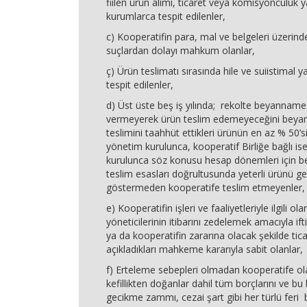
fiilen ürün alımı, ticaret veya komisyonculuk y
kurumlarca tespit edilenler,
c) Kooperatifin para, mal ve belgeleri üzerinde 
suçlardan dolayı mahkum olanlar,
ç) Ürün teslimatı sırasında hile ve suiistimal y
tespit edilenler,
d) Üst üste beş iş yılında; rekolte beyanname
vermeyerek ürün teslim edemeyeceğini beyan
teslimini taahhüt ettikleri ürünün en az % 50’s
yönetim kurulunca, kooperatif Birliğe bağlı ise
kurulunca söz konusu hesap dönemleri için be
teslim esasları doğrultusunda yeterli ürünü ge
göstermeden kooperatife teslim etmeyenler,
e) Kooperatifin işleri ve faaliyetleriyle ilgili o
yöneticilerinin itibarını zedelemek amacıyla if
ya da kooperatifin zararına olacak şekilde ticari
açıkladıkları mahkeme kararıyla sabit olanlar,
f) Erteleme sebepleri olmadan kooperatife ol
kefillikten doğanlar dahil tüm borçlarını ve b
gecikme zammı, cezai şart gibi her türlü feri