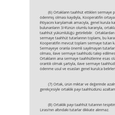
(6) Ortakların taahhüt ettikleri sermaye p
ödenmiş olması kaydıyla, Kooperatifin ortay
ihtiyacını karşılamak amacıyla, genel kurula k
bulunanların 3/4’ünün olumlu kararıyla, ortak
taahhüt yükümlülüğü getirilebilir. Ortaklardan
sermaye taahhüt tutarlarının toplamı, bu kararı
Kooperatifin mevcut toplam sermaye tutarı kad
Sermayeye oranla önemli sayılmayan tutarl
olması, ilave sermaye taahhüdü talep edilmes
Ortakların ana sermaye taahhütlerine esas ola
orantılı olmak şartıyla, ilave sermaye taahhüd
ödenme usul ve esasları genel kurulca belirlen
(7) Ortak, ürün miktar ve değerinde azal
gerekçesiyle ortaklık payı taahhüdünü azalta
(8) Ortaklık payı taahhüt tutarının tespitin
Lirası’nın altındaki tutarlar dikkate alınmaz.