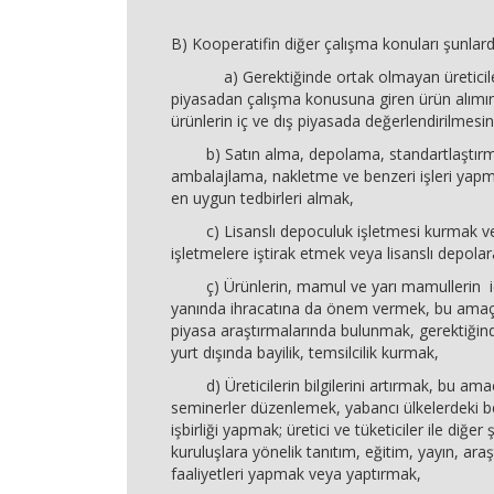
B) Kooperatifin diğer çalışma konuları şunlardı
a) Gerektiğinde ortak olmayan üreticile
piyasadan çalışma konusuna giren ürün alım
ürünlerin iç ve dış piyasada değerlendirilmesi
b) Satın alma, depolama, standartlaştırm
ambalajlama, nakletme ve benzeri işleri yap
en uygun tedbirleri almak,
c) Lisanslı depoculuk işletmesi kurmak v
işletmelere iştirak etmek veya lisanslı depol
ç) Ürünlerin, mamul ve yarı mamullerin iç 
yanında ihracatına da önem vermek, bu amaç
piyasa araştırmalarında bulunmak, gerektiğind
yurt dışında bayilik, temsilcilik kurmak,
d) Üreticilerin bilgilerini artırmak, bu ama
seminerler düzenlemek, yabancı ülkelerdeki be
işbirliği yapmak; üretici ve tüketiciler ile diğer
kuruluşlara yönelik tanıtım, eğitim, yayın, ar
faaliyetleri yapmak veya yaptırmak,