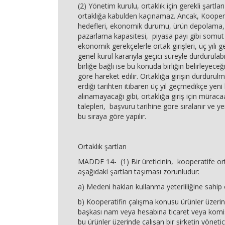
(2) Yönetim kurulu, ortaklık için gerekli şartları
ortaklığa kabulden kaçınamaz. Ancak, Koopera
hedefleri, ekonomik durumu, ürün depolama,
pazarlama kapasitesi, piyasa payı gibi somut v
ekonomik gerekçelerle ortak girişleri, üç yıl
genel kurul kararıyla geçici süreyle durdurulabi
birliğe bağlı ise bu konuda birliğin belirleyeceğ
göre hareket edilir. Ortaklığa girişin durdurul
erdiği tarihten itibaren üç yıl geçmedikçe yeni
alınamayacağı gibi, ortaklığa giriş için müraca
talepleri, başvuru tarihine göre sıralanır ve ye
bu sıraya göre yapılır.
Ortaklık şartları
MADDE 14- (1) Bir üreticinin, kooperatife ort
aşağıdaki şartları taşıması zorunludur:
a) Medeni hakları kullanma yeterliliğine sahip
b) Kooperatifin çalışma konusu ürünler üzeri
başkası nam veya hesabına ticaret veya kom
bu ürünler üzerinde çalışan bir şirketin yönetici