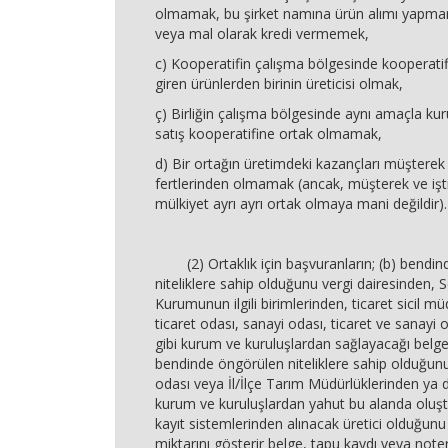
olmamak, bu şirket namına ürün alımı yapmam
veya mal olarak kredi vermemek,
c) Kooperatifin çalışma bölgesinde kooperatif
giren ürünlerden birinin üreticisi olmak,
ç) Birliğin çalışma bölgesinde aynı amaçla kur
satış kooperatifine ortak olmamak,
d) Bir ortağın üretimdeki kazançları müşterek 
fertlerinden olmamak (ancak, müşterek ve işti
mülkiyet ayrı ayrı ortak olmaya mani değildir).
(2) Ortaklık için başvuranların; (b) bendin
niteliklere sahip olduğunu vergi dairesinden, 
Kurumunun ilgili birimlerinden, ticaret sicil mü
ticaret odası, sanayi odası, ticaret ve sanayi 
gibi kurum ve kuruluşlardan sağlayacağı belge 
bendinde öngörülen niteliklere sahip olduğunu
odası veya İl/İlçe Tarım Müdürlüklerinden ya da
kurum ve kuruluşlardan yahut bu alanda oluşt
kayıt sistemlerinden alınacak üretici olduğun
miktarını gösterir belge, tapu kaydı veya noter