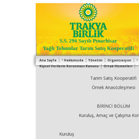
S.S. 296 Sayılı Pınarhisar
Yağlı Tohumlar Tarım Satış Kooperatifi
Ana Sayfa
Hakkımızda
Yönetim
Organizasyon
Kişisel Verilerin Korunması Kanunu
Ortak Hizmetleri
Tarım Satış Kooperatifi
Örnek Anasözleşmesi
BİRİNCİ BÖLÜM
Kuruluş, Amaç ve Çalışma Kon
Kuruluş