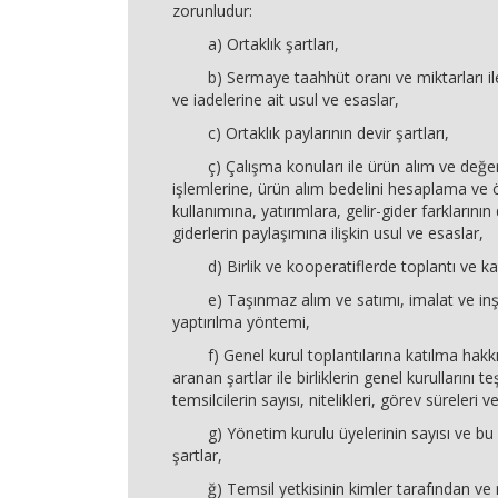
zorunludur:
a) Ortaklık şartları,
b) Sermaye taahhüt oranı ve miktarları i
ve iadelerine ait usul ve esaslar,
c) Ortaklık paylarının devir şartları,
ç) Çalışma konuları ile ürün alım ve değe
işlemlerine, ürün alım bedelini hesaplama ve 
kullanımına, yatırımlara, gelir-gider farklarını
giderlerin paylaşımına ilişkin usul ve esaslar,
d) Birlik ve kooperatiflerde toplantı ve kar
e) Taşınmaz alım ve satımı, imalat ve inşaa
yaptırılma yöntemi,
f) Genel kurul toplantılarına katılma hakkı
aranan şartlar ile birliklerin genel kurullarını t
temsilcilerin sayısı, nitelikleri, görev süreleri 
g) Yönetim kurulu üyelerinin sayısı ve bu 
şartlar,
ğ) Temsil yetkisinin kimler tarafından ve 