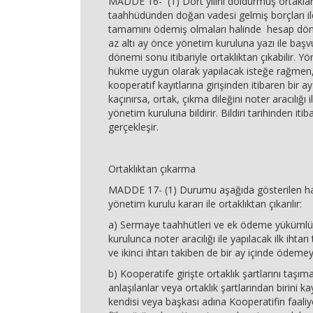
MADDE 16- (1) Dört yılını doldurmuş ortakla
taahhüdünden doğan vadesi gelmiş borçları ile
tamamını ödemiş olmaları halinde hesap dö
az altı ay önce yönetim kuruluna yazı ile baş
dönemi sonu itibariyle ortaklıktan çıkabilir. Y
hükme uygun olarak yapılacak isteğe rağmen,
kooperatif kayıtlarına girişinden itibaren bir a
kaçınırsa, ortak, çıkma dileğini noter aracılığı 
yönetim kuruluna bildirir. Bildiri tarihinden iti
gerçekleşir.
Ortaklıktan çıkarma
MADDE 17- (1) Durumu aşağıda gösterilen hal
yönetim kurulu kararı ile ortaklıktan çıkarılır:
a) Sermaye taahhütleri ve ek ödeme yükümlül
kurulunca noter aracılığı ile yapılacak ilk ihtar
ve ikinci ihtarı takiben de bir ay içinde ödeme
b) Kooperatife girişte ortaklık şartlarını taşı
anlaşılanlar veya ortaklık şartlarından birini k
kendisi veya başkası adına Kooperatifin faali