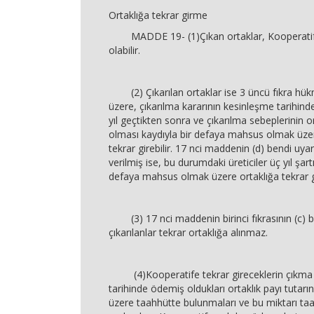
Ortaklığa tekrar girme
MADDE 19- (1)Çıkan ortaklar, Kooperatife
olabilir.
(2) Çıkarılan ortaklar ise 3 üncü fıkra hük
üzere, çıkarılma kararının kesinleşme tarihind
yıl geçtikten sonra ve çıkarılma sebeplerinin 
olması kaydıyla bir defaya mahsus olmak üze
tekrar girebilir. 17 nci maddenin (d) bendi uyar
verilmiş ise, bu durumdaki üreticiler üç yıl şar
defaya mahsus olmak üzere ortaklığa tekrar gi
(3) 17 nci maddenin birinci fıkrasının (c) 
çıkarılanlar tekrar ortaklığa alınmaz.
(4)Kooperatife tekrar gireceklerin çıkma 
tarihinde ödemiş oldukları ortaklık payı tuta
üzere taahhütte bulunmaları ve bu miktarı taa