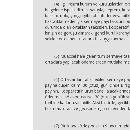
(4) İlgili resmi kurum ve kuruluşlardan ort
belgelerle ispat edilmek şartıyla; deprem, kura
baskını, dolu, yangın gibi tabi afetler veya bit
hastalıklar nedeniyle sermaye payı taksitini
durumda olan ortakların taksitleri, kooperatif b
birliğin de görüşü alınarak, genel kurul kararıyl
şekilde ertelenen tutarlara faiz uygulanmaz.
(5) Muaccel hale gelen tüm sermaye taahh
ortaklara yapılacak ödemelerden mutlaka mah
(6) Ortaklardan tahsil edilen sermaye payla
payına düşen kısım, 30 (otuz) gün içinde Birliğe 
payının, Kooperatifin ürün bedeli alacakların
ödenmesi söz konusu ise, 30 (otuz) günlük 
tarihine kadar uzatılabilir. Aksi taktirde, gecik
ticari faiz oranı ve geciktirilen gün üzerinden 
(7) Birlik anasözleşmesinin 9 uncu maddesin