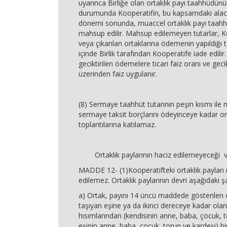
uyarınca Birliğe olan ortaklık payı taahhüdünü
durumunda Kooperatifin, bu kapsamdaki alacakl
dönemi sonunda, muaccel ortaklık payı taahh
mahsup edilir. Mahsup edilemeyen tutarlar, K
veya çıkarılan ortaklarına ödemenin yapıldığı 
içinde Birlik tarafından Kooperatife iade edilir.
geciktirilen ödemelere ticari faiz oranı ve geci
üzerinden faiz uygulanır.
(8) Sermaye taahhüt tutarının peşin kısmı ile
sermaye taksit borçlarını ödeyinceye kadar or
toplantılarına katılamaz.
Ortaklık paylarının haciz edilemeyeceği v
MADDE 12- (1)Kooperatifteki ortaklık payları 
edilemez. Ortaklık paylarının devri aşağıdaki şar
a) Ortak, payını 14 üncü maddede gösterilen or
taşıyan eşine ya da ikinci dereceye kadar ola
hısımlarından (kendisinin anne, baba, çocuk, t
eşinin anne, baba, çocuk, torun ve kardeşi) bir