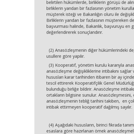
belirtilen hükümlerde, birliklerin görüşü de a
birliklerin yarıdan bir fazlasının yönetim kurul
müşterek isteği ve Bakanlığın oluru ile değişikli
Birliklerin yarıdan bir fazlasının müştereken değ
başvurması halinde, Bakanlık, başvuruyu en g
değerlendirerek sonuçlandırır.
(2) Anasözleşmenin diğer hükümlerindeki deği
usullere göre yapılır.
(3) Kooperatif, yönetim kurulu kararıyla an
anasözleşme değişikliklerine intibakını sağlar v
hususları karar tarihinden itibaren bir ay içinde 
tescil ettirerek Kooperatifçilik Genel Müdürlüğ
bulunduğu birliğe bildirir. Anasözleşme intibakı
ortakların bilgisine sunulur. Anasözleşmesini,
anasözleşmenin tebliğ tarihini takiben, en çok 
intibak ettirmeyen kooperatif dağılmış sayılır.
(4) Aşağıdaki hususların, birinci fıkrada tanı
esaslara göre hazırlanan örnek anasözleşme