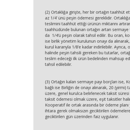
(2) Ortaklığa girişte, her bir ortağın taahhüt 
az 1/4’ ünü peşin ödemesi gereklidir. Ortaklığa
teslimini taahhüt ettiği ürünün miktarını artı
taahhüdünde bulunan ortağın artan sermaye 
da 1/4’ü peşin olarak tahsil edilir. Bu oran, ko
ise birlik yönetim kurulunun onayı da alınarak
kurul kararıyla 1/8’e kadar indirilebilir. Ayrıca,
halinde peşin tahsili gereken bu tutarlar, orta
teslim edeceği ilk ürün bedelinden mahsup ed
tahsil edilebilir.
(3) Ortağın kalan sermaye payı borçları ise, Ko
bağlı ise Birliğin de onayı alınarak, 20 (yirmi
üzere, genel kurulca belirlenecek taksit süresi i
taksit ödemesi olmak üzere, eşit taksitler halin
Kooperatif ile ortak arasında bir ödeme planı 
ihtara gerek olmaksızın geciktirilen ödemelere,
geciktirilen gün üzerinden faiz uygulanır.